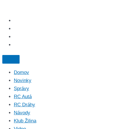
Domov
Novinky
Správy
RC Autá
RC Dráhy
Návody
Klub Žilina
Video