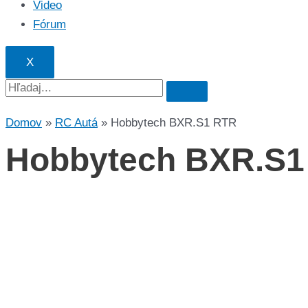
Video
Fórum
X
Domov
»
RC Autá
»
Hobbytech BXR.S1 RTR​
Hobbytech BXR.S1