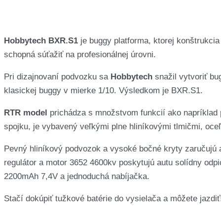
Hobbytech BXR.S1
je buggy platforma, ktorej konštrukci
schopná súťažiť na profesionálnej úrovni.
Pri dizajnovaní podvozku sa
Hobbytech
snažil vytvoriť bu
klasickej buggy v mierke 1/10. Výsledkom je BXR.S1.
RTR model
prichádza s množstvom funkcií ako napríklad p
spojku, je vybavený veľkými plne hliníkovými tlmičmi, oce
Pevný hliníkový podvozok a vysoké bočné kryty zaručujú 
regulátor a motor 3652 4600kv poskytujú autu solídny odpi
2200mAh 7,4V a jednoduchá nabíjačka.
Stačí dokúpiť tužkové batérie do vysielača a môžete jazdiť