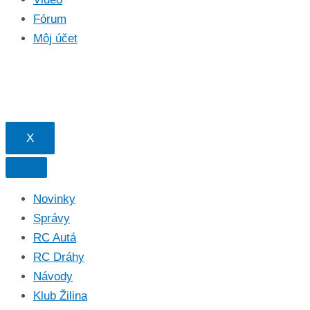
Fórum
Môj účet
X
Novinky
Správy
RC Autá
RC Dráhy
Návody
Klub Žilina