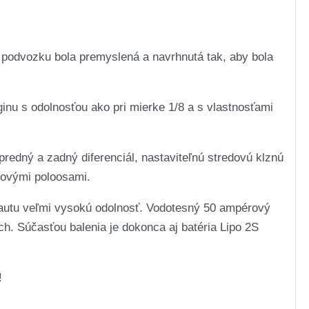
a podvozku bola premyslená a navrhnutá tak, aby bola
ginu s odolnosťou ako pri mierke 1/8 a s vlastnosťami
redný a zadný diferenciál, nastaviteľnú stredovú klznú
ľovými poloosami.
autu veľmi vysokú odolnosť. Vodotesný 50 ampérový
ch. Súčasťou balenia je dokonca aj batéria Lipo 2S
!