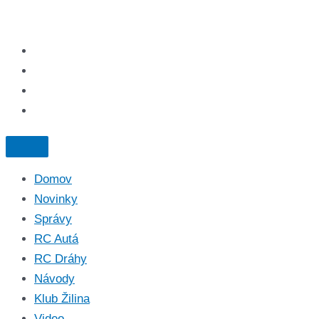
Domov
Novinky
Správy
RC Autá
RC Dráhy
Návody
Klub Žilina
Video