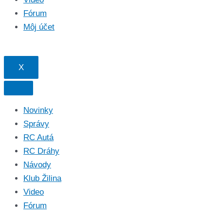
Fórum
Môj účet
X
Novinky
Správy
RC Autá
RC Dráhy
Návody
Klub Žilina
Video
Fórum