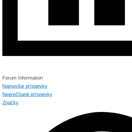
Forum Information
Najnovšie príspevky
Neprečítané príspevky
Značky